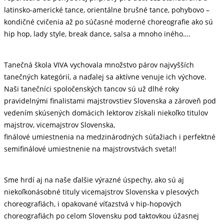
latinsko-americké tance, orientálne brušné tance, pohybovo –
kondičné cvičenia až po súčasné moderné choreografie ako sú
hip hop, lady style, break dance, salsa a mnoho iného….
Tanečná škola VIVA vychovala množstvo párov najvyšších
tanečných kategórií, a naďalej sa aktívne venuje ich výchove.
Naši tanečníci spoločenských tancov sú už dlhé roky
pravidelnými finalistami majstrovstiev Slovenska a zároveň pod
vedením skúsených domácich lektorov získali niekoľko titulov
majstrov, vicemajstrov Slovenska,
finálové umiestnenia na medzinárodných súťažiach i perfektné
semifinálové umiestnenie na majstrovstvách sveta!!
Sme hrdí aj na naše ďalšie výrazné úspechy, ako sú aj
niekoľkonásobné tituly vicemajstrov Slovenska v plesových
choreografiách, i opakované víťazstvá v hip-hopových
choreografiách po celom Slovensku pod taktovkou úžasnej