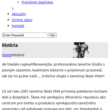
Prenájom doplnkov
+
Aktuality
Online zápis
Kontakt
História
Home
História
Ak hľadáte najkvalifikovanejšie, profesionálne tanečné štúdio s
pevným zázemím, kvalitnými lektormi v príjemnom prostredí,
tak ste ho práve našli…. Srdečne vitajte v tanečnej škole VIVA!!!
Už od roku 2001 tanečná škola VIVA priniesla potešenie tisíckam
detí a dospelých. Škola má vynikajúcu dlhoročnú reputáciu ako
centrum pre tvorbu a produkciu vynikajúceho tanečného
repertoáru od pohybovej prípravy pre deti, cez štandardné a