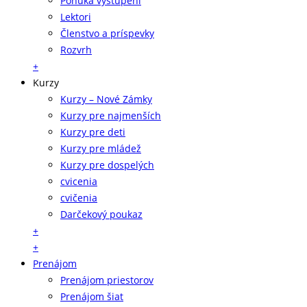
Ponuka vystúpení
Lektori
Členstvo a príspevky
Rozvrh
+
Kurzy
Kurzy – Nové Zámky
Kurzy pre najmenších
Kurzy pre deti
Kurzy pre mládež
Kurzy pre dospelých
cvicenia
cvičenia
Darčekový poukaz
+
+
Prenájom
Prenájom priestorov
Prenájom šiat