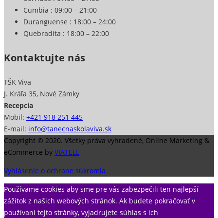
Cumbia
: 09:00 – 21:00
Duranguense
: 18:00 – 24:00
Quebradita
: 18:00 – 22:00
Kontaktujte nás
TŠK Viva
J. Kráľa 35, Nové Zámky
Recepcia
Mobil:
+421 918 251 445
E-mail:
info@tanecnaskolaviva.sk
Copyright © 2020. Všetky práva vyhradené, Online Marketing &
eCommerce by
VIATELL
Vyhlásenie o ochrane súkromia
Používame cookies aby sme pre vás zabezpečili ten najlepší
zážitok z našich webových stránok. Ak budete pokračovať v
používaní tejto stránky, vyjadrujete súhlas s ich