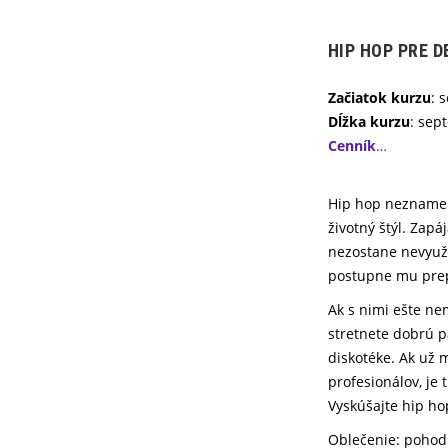
HIP HOP PRE D
Začiatok kurzu
: 
Dĺžka kurzu
: sep
Cenník
…
Hip hop neznamená
životný štýl. Zapá
nezostane nevyuži
postupne mu prepo
Ak s nimi ešte ne
stretnete dobrú p
diskotéke. Ak už 
profesionálov, je 
Vyskúšajte hip ho
Oblečenie: pohodl