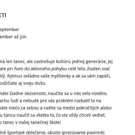
ETI
september
tember až jún
 len tanec, ale zastrešuje kultúru jednej generácie, jej
jate pri ňom do aktívneho pohybu celé telo, žiaden sval
tý. Rytmus ovládne vaše myšlienky a ak sa vám zapáči,
žičiate aj svoju dušu.
máte žiadne skúsenosti, naučíte sa u nás veľa nového,
artiu ľudí a nebude pre vás problém rozbaliť to na
máte niečo za sebou a radíte sa medzi pokročilých alebo
tu šanca naučiť sa všetko to, čo ste vždy chceli vedieť.
p tanec v našej tanečnej škole!
né športové oblečenie, obutie (prezúvanie povinné)